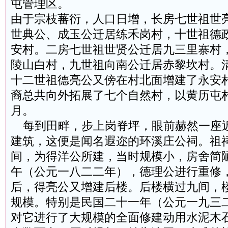
屯管理区。
由于宗枝蕃衍，人口日增，长房七世祖世
世典公、成玉公迁居练禾岗村，十世祖德
安村。二房七世祖世贤公迁居九三里寨村
陵山白村，九世祖向南公迁居赤黎坎村。
十二世祖德亮公又傍在村北面增建了永安
裔总共向外拓展了七个自然村，以黄历屯
月。
每到田畔，步上岗脊坪，眼前赫然一座
建筑，这便是闻名遐迩的环溪庄公祠。祖
间，为得洋公所建，当时规模小，房舍简
午（公元一八二二年），德理公进行重修
后，得亮公又增建后楼。后楼横过九间，
规模。特别是民国二十一年（公元一九三
对它进行了大规模的全面修建动用水泥木