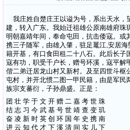
我庄姓自楚庄王以谥为号，系出天水，
建，转入广东。我始迁祖雄公原南雄府珠
明朝嘉靖年间，奉命屯田，抗击倭寇。或
携三子随军，由雄入肇，驻足鼍江,安居海
籍开基，有口食田租二十八石。此后长子
寇有功，职受千户长，赠号环溪，寇平解
偕二弟迁居龙山村又新村。及至四世斗枢
屯村，并开北惯二图一甲民籍，由是军民
族宗支蕃衍，子孙鼎盛。正是：
团 壮 学 于 文 开 赠 二 嘉 考 世 珠
结 志 习 今 武 基 号 世 靖 查 变 玑
奋 凌 新 时 英 创 环 国 年 史 携 南
进 云 知 代 才 下 溪 清 间 实 儿 下