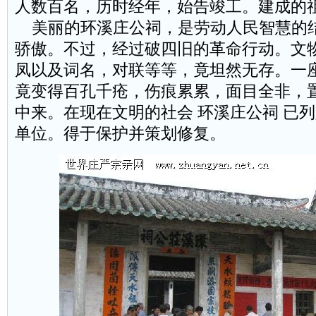
人数百名，历时经年，始告竣工。建成的
美丽的环溪庄公祠，是劳动人民智慧的
骄傲。不过，经过破四旧的革命行动。文
凤以及词名，对联等等，竟坦然无存。一
竟变得百孔千疮，伤痕累累，面目全非，
中来。在现在文明的社会 环溪庄公祠 已
单位。得于保护并策划修复。