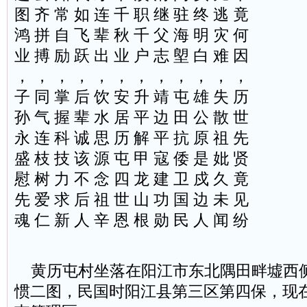
图 齐 常 如 连 千 职 继 驻 终 逃 竟
鸿 拼 自 飞 辈 秋 千 父 海 明 灾 何
业 搏 励 跃 出 业 户 志 塱 白 难 因
， ， ， ， ， ， ， ， ， ， ， ，
子 同 掌 后 饮 安 升 靖 屯 雄 失 历
孙 气 握 辈 水 居 平 边 田 公 散 世
永 连 科 诚 思 历 解 平 抗 原 祖 先
盛 枝 技 该 源 屯 甲 寇 倭 是 妣 贤
慰 树 力 不 念 四 龙 建 卫 戍 久 竟
先 爱 求 后 祖 世 山 功 国 边 未 见
魂 仁 新 人 辛 恩 根 勋 民 人 闻 纷
黄历屯村坐落在阳江市东北隅田畔墟西
惯二图，民国时阳江县第三区第四保，现