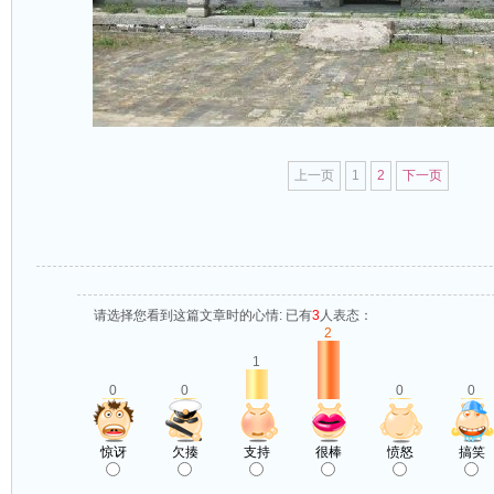
上一页
1
2
下一页
请选择您看到这篇文章时的心情: 已有
3
人表态：
2
1
0
0
0
0
惊讶
欠揍
支持
很棒
愤怒
搞笑