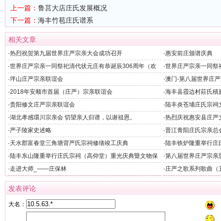
上一篇：
鲁莒大店庄氏发展概况
下一篇：
海丰竹苞庄氏谱系
相关文章
·
热烈祝贺第九届世界庄严宗亲大会成功召开
·
惠安前庄颁谱庆典
·
世界庄严宗亲一同祭祀清代状元庄有恭诞辰306周年（欢
·
世界庄严宗亲一同祭
迎晚宴）
州）
·
坪山庄严宗亲联谊会
·
澳门-第八届世界庄
·
2018年安顺市首届（庄严）宗亲联谊会
·
海丰县霞边村莊氏積
·
贵阳修文庄严宗亲联谊会
·
陆丰炎苍埔庄氏宗祠
·
湖北孝感環川宗亲会 切望亲人归谱，以谢祖恩。
·
热烈庆祝惠安县庄严
隆重举行
·
严子陵家史述略
·
晋江青阳庄氏宗亲总
·
天水郡富春堂三角塘背严氏宗祠修缮竣工庆典
·
陆丰铁炉隆重举行庄
·
陆丰东山隆重举行庄氏宗祠（高仰堂）重光庆典暨文物保
·
第八届世界庄严宗亲
护单位揭牌仪式
·
走进大师_——庄保林
·
庄严之歌系列歌曲（
发表评论
大名：