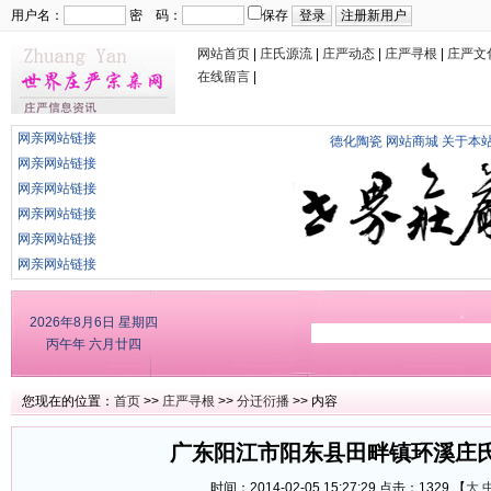
用户名：
密 码：
保存
网站首页
|
庄氏源流
|
庄严动态
|
庄严寻根
|
庄严文
在线留言
|
网亲网站链接
德化陶瓷
网站商城
关于本
网亲网站链接
网亲网站链接
网亲网站链接
网亲网站链接
网亲网站链接
2026年8月6日
星期四
丙午年 六月廿四
您现在的位置：
首页
>>
庄严寻根
>>
分迁衍播
>> 内容
广东阳江市阳东县田畔镇环溪庄
时间：2014-02-05 15:27:29 点击：
1329 【
大