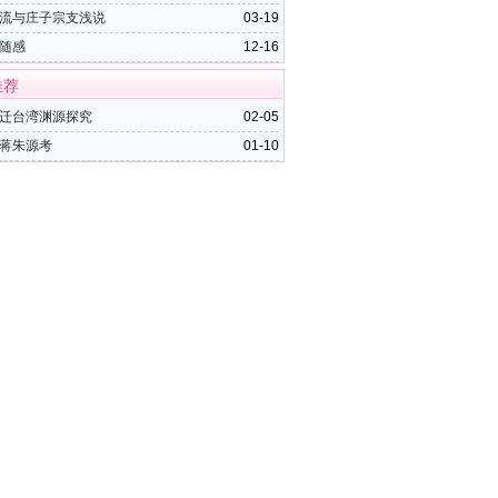
流与庄子宗支浅说
03-19
随感
12-16
推荐
迁台湾渊源探究
02-05
蒋朱源考
01-10