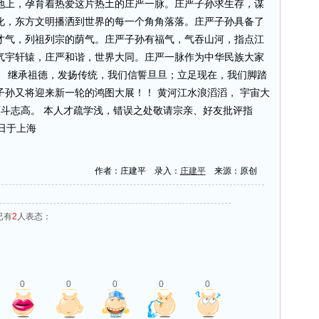
地上，孕育着热爱这片热土的庄严一脉。庄严子孙求生存，谋
化，东方文明播洒到世界的每一个角角落落。庄严子孙具备了
才气，列祖列宗的荫气。庄严子孙有福气，气吞山河，指点江
气宇轩辕，庄严和谐，世界大同。庄严一脉作为中华民族大家
。 继承祖德，发扬传统，我们信誓旦旦；立足现在，我们脚踏
孙又将迎来新一轮的鸿图大展！！ 黄河江水浪滔滔， 宇宙大
裔斗志高。 本人才疏学浅，错误之处敬请宗亲、好友批评指
0日于上海
作者：庄建平 录入：
庄建平
来源：原创
已有
2
人表态：
0
0
0
0
0