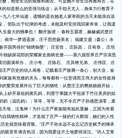
沧桑，饱受生活的艰难和困苦。可是她不管生活再难再苦，在
来的却是那么的坚强与练达；从不怨天尤人，身体力行教育子
奶于一九八七年仙逝，遗憾的是在她老人家举殡的当天未能亲自送
役， 部队出于纪律的考虑，未能及时安排我回家奔丧，让我遗
此乃人生最大的憾事也！ 翻开族谱： 春秋五霸君，赫赫威武楚庄
； 南华一梦逍遥游，庄子思想扬美名； 福建文盛（森公）永
开国男得封“锦绣御墨”； 庄安世， 庄际昌， 庄有恭， 庄培
独缺探花郎的荣耀家史彪柄史册------第六届世界庄严宗亲恳
功圆满举办， 庄小夸、 庄陈石、 庄其铮兄弟、 庄伟匡、庄
着庄严历史的动人画卷，记载着庄严族裔一条心，创大业，奋
每到家族有危难的关头，每每都有一位坚强而又伟大的女性挺身
孙的繁荣发展作出了巨大的牺牲：从楚庄王的樊姬娘娘开始，
 从上砂开基祖妈黄氏妈，到普宁果陇大平祖派下竹仕美房的姑
的奶奶（温氏妈）；等等，等等，无不令庄严子孙感恩涕零，肃
惊天地，泣鬼神！为什么庄严家族能有如此显赫，正因为有着
的自我牺牲精神，才造就了庄严一脉的灯火辉煌，她们的人性
记历史就意味着背叛。”庄严子孙永远不会忘记历史赋予的继承
我的眼里常满含热泪，因为我爱这片土地爱得深沉。”诗人艾青