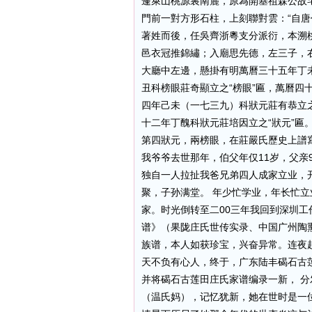
蓬萊山桃源裏南麓，原為開基祖森公故
門前一對方形石柱，上刻聯對雲：“自
著姓而後，任吳齊浙粵支分派衍，本溯桃
邑衣冠推錦繡；入廟思先德，左三子，
大廳中左邊，懸掛有明萬曆三十五年丁未
丑科榜眼莊奇顯立之“榜眼”匾，萬曆四
四年己未（一七三九）科狀元莊有恭立之
十二年丁醜科狀元莊培因立之“狀元”匾
第四狀元，兩榜眼，在莊嚴氏歷史上譜寫
我爷爷去世那年，伯父年仅11岁，父亲
独自一人拉扯我爸兄弟四人成家立业，开
聚，子孙满堂。 年少忙学业，年长忙
家。时光倒转至二00三年我回到深圳工
谱》（果陇庄氏世传实录、中国广州陶熏
族谱，本人如获珍宝，兴奋异常。连夜赶回
天不负有心人，终于，广东陆丰碣石古
并将碣石古莲田庄氏家谱编录一新， 分
（温氏妈），记忆犹新，她在世时是一