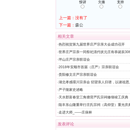
惊讶
欠揍
支持
上一篇：没有了
下一篇：
森公
相关文章
·
热烈祝贺第九届世界庄严宗亲大会成功召开
·
世界庄严宗亲一同祭祀清代状元庄有恭诞辰30
迎晚宴）
·
坪山庄严宗亲联谊会
·
2018年安顺市首届（庄严）宗亲联谊会
·
贵阳修文庄严宗亲联谊会
·
湖北孝感環川宗亲会 切望亲人归谱，以谢祖恩
·
严子陵家史述略
·
天水郡富春堂三角塘背严氏宗祠修缮竣工庆典
·
陆丰东山隆重举行庄氏宗祠（高仰堂）重光庆
护单位揭牌仪式
·
走进大师_——庄保林
发表评论