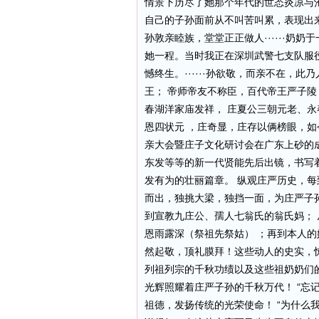
情景下历尽了她那个年代的世态炎凉与
自己的子孙面前从不叫苦叫累，表现出
孙敦亲睦族，堂堂正正做人······奶
她一程。当时我正在深圳武警七支队服
憾终生。······孙欲敬，而亲不在，
王； 帝师帝友不称臣，百代帝王严子陵
春湖洋家庙发祥， 庄夏公三朝元老、永春
恩四状元 ，庄奇显，庄存以俩榜眼，如今
亲大会暨庄子文化研讨会在广东上砂的成
东发等等的新一代贤能先后出镜，书写
发有为的壮丽篇章。 纵观庄严历史，
而出，独挑大梁，独挡一面，为庄严子
到宣教九庄公、孺人七翁氏的翁氏妈；
恩雨露深（祭祖先祭姑） ；再到本人
然起敬，顶礼膜拜！这些动人的史实，
列祖列宗的千秋功绩以及这些祖奶奶们
光辉照耀着庄严子孙的千秋万代！ “忘
祖德，发扬传统的光荣使命！ “为什么