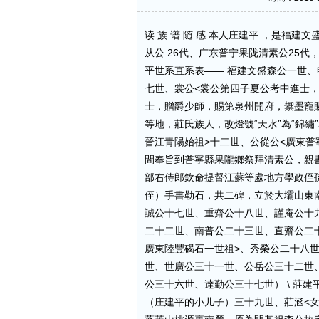
读 族 谱 随 感 本人庄建平 ，是福建
从公 26代、广东普宁果陇清素公25代
平世系直系表—— 福建文盛森公一世
七世、裳公<裳公第四子夏公考中進士
士，贈爵少師，賜第泉州開府，禦墨寵賜
等地，莊氏族人，改燈號“天水”為“錦
晉江青陽始祖>十二世、公從公<廣東普
間奉旨到普寧縣果隴鄉祭拜清素公，親書
部右侍郎欽命提督江蘇等處地方學政侄
侄）手書勒石，共二碑，立於大壩山東
誠公十七世、重齋公十八世、謹庵公十
二十二世、南普公二十三世、直齋公二
廣東陸豐碣石一世祖>、秀榮公二十八世
世、世廣公三十一世、公岳公三十二世
公三十六世、達勤公三十七世） \ 莊
（庄建平的小儿子）三十九世、莊涵<女