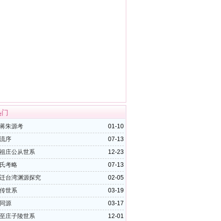
热门
蒋朱源考
01-10
流序
07-13
祖庄公从世系
12-23
氏考略
07-13
迁台湾渊源探究
02-05
传世系
03-19
同源
03-17
至庄子陵世系
12-01