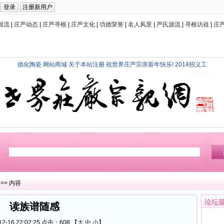
源流
|
庄严动态
|
庄严寻根
|
庄严文化
|
功德荣誉
|
名人风景
|
严氏源流
|
寻根访祖
|
庄
德化陶瓷
网站商城
关于本站注册
祝世界庄严宗亲新年快乐!
2014招义工
>> 内容
论坛
读族谱随感
2-16 22:02:25 点击：
608 【
大
中
小
】