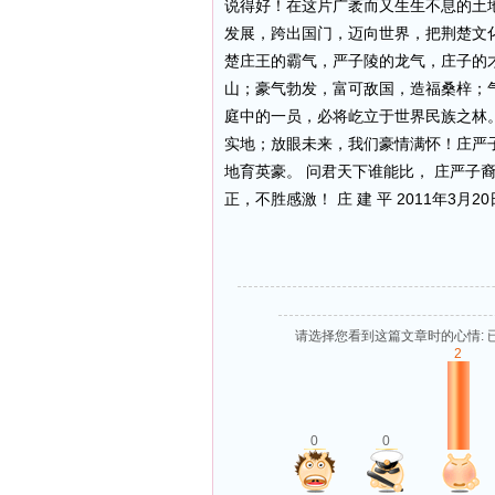
说得好！在这片广袤而又生生不息的土
发展，跨出国门，迈向世界，把荆楚文
楚庄王的霸气，严子陵的龙气，庄子的
山；豪气勃发，富可敌国，造福桑梓；
庭中的一员，必将屹立于世界民族之林
实地；放眼未来，我们豪情满怀！庄严子
地育英豪。 问君天下谁能比， 庄严子
正，不胜感激！ 庄 建 平 2011年3月2
请选择您看到这篇文章时的心情: 
2
0
0