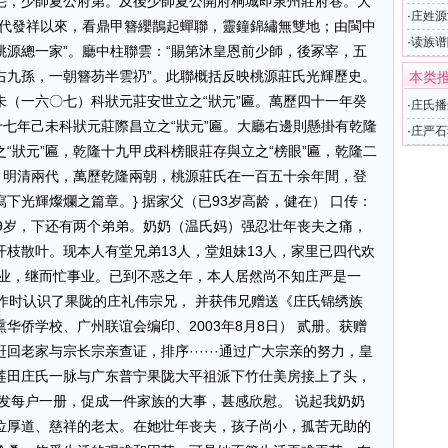
宅，少師夏公府第。及後少師夏公開府桐城即泉州莊府巷。大
·
庄姓源
唐代發祥以來，看鼎甲簪纓鵲起蟬聯，靈鐘錦繡無雙地；由閩中
·
读族谱
源總一家”。廳中柱聯雲：“賜第沐皇恩前少師，後冢宰，五
右九孫，一朝簪芴半雲礽”。此聯概括反映桃源莊氏光輝歷史。
本类
（一六〇七）科狀元莊安世立之“狀元”匾。萬歷四十一年癸
·
庄氏播
十七年己未科狀元莊際昌立之“狀元”匾。大廳右邊則懸掛有乾隆
·
庄严石
“狀元”匾，乾隆十九甲戌科榜眼莊存與立之“榜眼”匾，乾隆二
。明清兩代，萬歷乾隆兩朝，桃源莊氏在一百五十余年間，登
下光輝燦爛之篇章。} 据家父（已93岁高龄，健在） 口传：
9岁，下还有两个弟弟。奶奶（温氏妈）强忍壮年丧夫之痛，
枝散叶。现本人有堂兄弟13人，堂姐妹13人，家里已四代欢
立业，继而忙事业。已到不惑之年，本人居然尚不知庄严是一
作时认识了果陇的庄礼伟宗兄， 并获伟兄赠送《庄氏锦绣族
华侨学校、广州联谊会编印、2003年8月8日） 贰册。获赠
老家与宗长宗亲查证，排序······通过广大宗亲的努力，皇
莲田庄氏一脉与广东普宁果陇大平祖派下竹仕美房接上了头，
发每户一册，促成一件家族的大事，甚感欣慰。 说起我奶奶
位厚道、慈祥的老太。在她壮年丧夫，孩子尚小，孤苦无助的