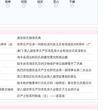
很棒
愤怒
搞笑
恶心
不解
·
惠安前庄颁谱庆典
6周年（欢
·
世界庄严宗亲一同祭祀清代状元庄有恭诞辰306周年（广
州）
·
澳门-第八届世界庄严宗亲恳亲大会祭祖仪式宣读祭文
·
海丰县霞边村莊氏積慶堂重光陛座誌慶
·
陆丰炎苍埔庄氏宗祠文物保护单位揭牌暨开丁庆典
。
·
热烈庆祝惠安县庄严文化研究会第一届理事会第二次会议
隆重举行
·
晋江青阳庄氏宗亲总会第八届理监事就职典礼
·
陆丰铁炉隆重举行庄氏宗祠（锦绣堂）重光晋主庆典仪式
典暨文物保
·
第八届世界庄严宗亲恳亲大会暨庄子文化研讨会
·
庄严之歌系列歌曲（五）——逍遥游