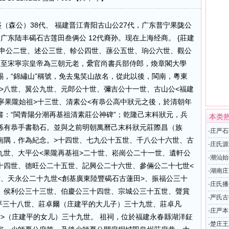
文盛（森公）38代、 福建晋江青阳古山公27代，广东普宁果陇公
，广东陆丰碣石古莲田叁俩公 12代裔孙。现在上海经商。 {莊建
、申公二世、述公三世、軫公四世、蓀公五世、珦公六世、觀公
，至宋寧宗皇帝為三朝元老，纍官尚書兵部侍郎，煥章閣大學
，“錦繡山”稱號，免去鬼笑山故名，從此以後，閩南，粵東
繡”>八世、翼公九世、元郎公十世、彌吉公十一世、古山公<福建
寧果隴始祖>十三世、清素公<有恭公高中狀元之後，於清朝年
：“閩青陽分潮再基祖清素莊公神碑”；乾隆己末科狀元，兵
本类
孫有恭手書勒石。並與之前明朝萬曆己末科狀元莊際昌（族
·
庄严石
南隅，作為紀念。>十四世、七九公十五世、千八公十六世、古
·
庄氏源
九世、大平公<果隴再基祖>二十世、崧崗公二十一世、遺軒公
·
潮汕始
十四世、德旺公二十五世、記興公二十六世、參倆公二十七世<
·
湖南庄
、天永公二十九世<創基廣東陸豐碣石古蓮田>、振福公三十
·
庄氏播
、侯利公三十三世、伯慶公三十四世、宗城公三十五世、聲賞
·
严氏古
建平三十八世、莊卓爾（庄建平的大儿子）三十九世、莊卓凡
·
庄严本
>（庄建平的女儿）三十九世。 祖祠，位於福建永春縣湖洋鉦
·
楚庄王